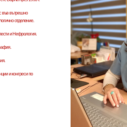
ас във вътрешно
логично отделение.
ести и Нефрология.
рафия.
ия.
ции и конгреси по