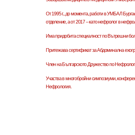
От 1995 г., до момента, работи в УМБАЛ Бург
отделение, а от 2017 – като нефролог в нефро
Има придобита специалност по Вътрешни бол
Притежава сертификат за Абдоминална ехог
Член на Българското Дружество по Нефролог
Участва в многобройни симпозиуми, конферен
Нефрология.